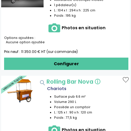
1
pédaleur(s)
L :
104
x l :
294
x h :
225
cm
Poids :
195 kg
Photos en situation
Options ajoutées :
Aucune option ajoutée
Prix neuf :
11 350.00
€ HT (sur commande)
Configurer
Véhicule Trip'Up
Rolling Bar Nova
ⓘ
Chariots
Surface pub
6.6
m²
Volume
290
L
Possède un comptoir
L :
125
x l :
90
x h :
120
cm
Poids :
77,5 kg
Photos en situation