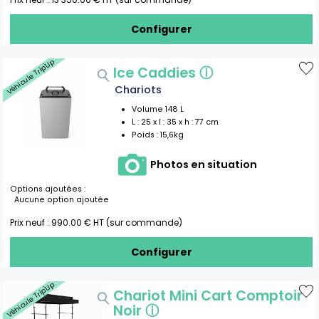
Configurer
Véhicule Trip'Up
Ice Caddies
ⓘ
Chariots
Volume
148
L
L :
25
x l :
35
x h :
77
cm
Poids :
15,6kg
Photos en situation
Options ajoutées :
Aucune option ajoutée
Prix neuf :
990.00
€ HT (sur commande)
Configurer
Véhicule Trip'Up
Chariot Mini Cart Comptoir
Noir
ⓘ