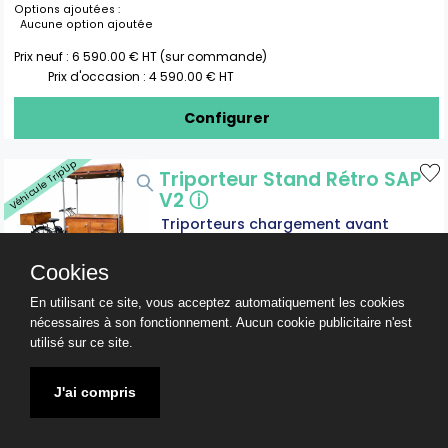
Options ajoutées :
Aucune option ajoutée
Prix neuf :
6 590.00
€ HT (sur commande)
Prix d'occasion :
4 590.00
€ HT
Configurer
Véhicule Trip'Up
Triporteur Stand Rétro SAP
V2
ⓘ
Triporteurs chargement avant
Volume
60
L
Cookies
Assistance électrique incluse
Possède un comptoir
En utilisant ce site, vous acceptez automatiquement les cookies
L :
243
x l :
91
x h :
96
cm
nécessaires à son fonctionnement. Aucun cookie publicitaire n'est
Poids :
174 kg environ (sans la batterie
moteur)
utilisé sur ce site.
Photos en situation
J'ai compris
Options ajoutées :
Aucune option ajoutée