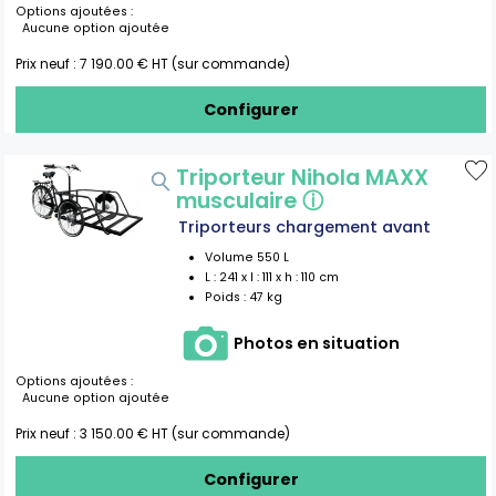
Options ajoutées :
Aucune option ajoutée
Prix neuf :
7 190.00
€ HT (sur commande)
Configurer
Triporteur Nihola MAXX
musculaire
ⓘ
Triporteurs chargement avant
Volume
550
L
L :
241
x l :
111
x h :
110
cm
Poids :
47 kg
Photos en situation
Options ajoutées :
Aucune option ajoutée
Prix neuf :
3 150.00
€ HT (sur commande)
Configurer