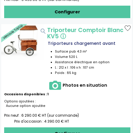
Configurer
Véhicule Trip'Up
Triporteur Comptoir Blanc
KV5
ⓘ
Triporteurs chargement avant
Surface pub
4.3
m²
Volume
520
L
Assistance électrique en option
L :
212
x l :
106
x h :
107
cm
Poids :
85 kg
Photos en situation
Occasions disponibles :
1
Options ajoutées :
Aucune option ajoutée
Prix neuf :
6 290.00
€ HT (sur commande)
Prix d'occasion :
4 390.00
€ HT