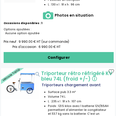
L :
130
x l :
91
x h :
96
cm
Photos en situation
Occasions disponibles :
1
Options ajoutées :
Aucune option ajoutée
Prix neuf :
9 990.00
€ HT (sur commande)
Prix d'occasion :
6 990.00
€ HT
Configurer
Véhicule Trip'Up
Triporteur rétro réfrigéré KV
bleu 74L (froid +/-)
ⓘ
Triporteurs chargement avant
Surface pub
3.3
m²
Volume
74
L
L :
235
x l :
91
x h :
107
cm
Poids :
121.5 kilos avec 1 batterie 12V/85AH
permettant d'alimenter le congélateur
et 113.7 kg sans la batterie. C'est un