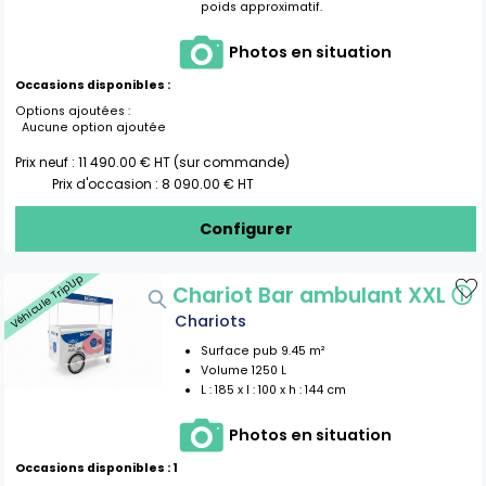
poids approximatif.
Photos en situation
Occasions disponibles :
Options ajoutées :
Aucune option ajoutée
Prix neuf :
11 490.00
€ HT (sur commande)
Prix d'occasion :
8 090.00
€ HT
Configurer
Véhicule Trip'Up
Chariot Bar ambulant XXL
ⓘ
Chariots
Surface pub
9.45
m²
Volume
1250
L
L :
185
x l :
100
x h :
144
cm
Photos en situation
Occasions disponibles :
1