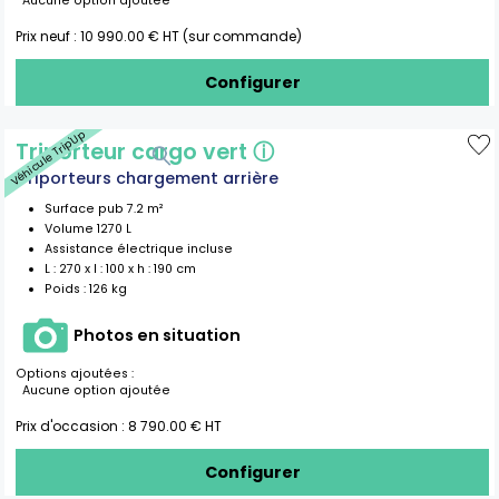
Aucune option ajoutée
Prix neuf :
10 990.00
€ HT (sur commande)
Configurer
Véhicule Trip'Up
Triporteur cargo vert
ⓘ
Triporteurs chargement arrière
Surface pub
7.2
m²
Volume
1270
L
Assistance électrique incluse
L :
270
x l :
100
x h :
190
cm
Poids :
126 kg
Photos en situation
Options ajoutées :
Aucune option ajoutée
Prix d'occasion :
8 790.00
€ HT
Configurer