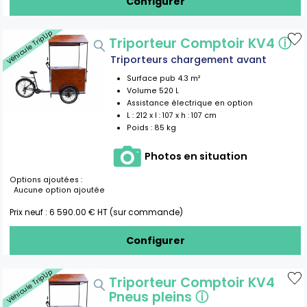
Configurer
Véhicule Trip'Up
Triporteur Comptoir KV4
ⓘ
Triporteurs chargement avant
Surface pub
4.3
m²
Volume
520
L
Assistance électrique en option
L :
212
x l :
107
x h :
107
cm
Poids :
85 kg
Photos en situation
Options ajoutées :
Aucune option ajoutée
Prix neuf :
6 590.00
€ HT (sur commande)
Configurer
Véhicule Trip'Up
Triporteur Comptoir KV4
Pneus pleins
ⓘ