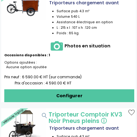
Triporteurs chargement avant
Surface pub
4.3
m²
Volume
540
L
Assistance électrique en option
L :
215
x l :
107
x h :
120
cm
Poids :
85 kg
Photos en situation
Occasions disponibles :
1
Options ajoutées :
Aucune option ajoutée
Prix neuf :
6 590.00
€ HT (sur commande)
Prix d'occasion :
4 590.00
€ HT
Configurer
Véhicule Trip'Up
Triporteur Comptoir KV3
Noir Pneus pleins
ⓘ
Triporteurs chargement avant
Surface pub
4.3
m²