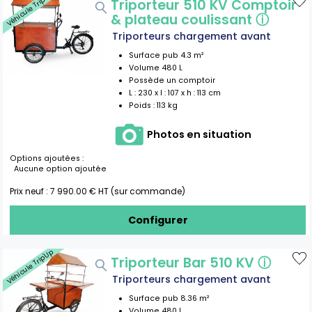
Véhicule Trip'Up
Triporteur 510 KV Comptoir
& plateau coulissant
ⓘ
Triporteurs chargement avant
Surface pub
4.3
m²
Volume
480
L
Possède un comptoir
L :
230
x l :
107
x h :
113
cm
Poids :
113 kg
Photos en situation
Options ajoutées :
Aucune option ajoutée
Prix neuf :
7 990.00
€ HT (sur commande)
Configurer
Véhicule Trip'Up
Triporteur Bar 510 KV
ⓘ
Triporteurs chargement avant
Surface pub
8.36
m²
Volume
480
L