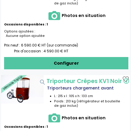
de gaz inclus)
Photos en situation
Occasions disponibles :
1
Options ajoutées :
Aucune option ajoutée
Prix neuf :
6 590.00
€ HT (sur commande)
Prix d'occasion :
4 590.00
€ HT
Configurer
Véhicule Trip'Up
Triporteur Crêpes KV1 Noir
ⓘ
Triporteurs chargement avant
L :
215
x l :
105
x h :
133
cm
Poids :
213 kg (réfrigérateur et bouteille
de gaz inclus)
Photos en situation
Occasions disponibles :
1