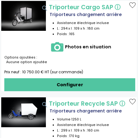
Triporteur Cargo SAP
ⓘ
Triporteurs chargement arrière
Assistance électrique incluse
L :
294
x l :
109
x h :
180
cm
Poids :
165
Photos en situation
Options ajoutées :
Aucune option ajoutée
Prix neuf :
10 750.00
€ HT (sur commande)
Configurer
Triporteur Recycle SAP
ⓘ
Triporteurs chargement arrière
Volume
1250
L
Assistance électrique incluse
L :
299
x l :
109
x h :
160
cm
Poids :
170 kg