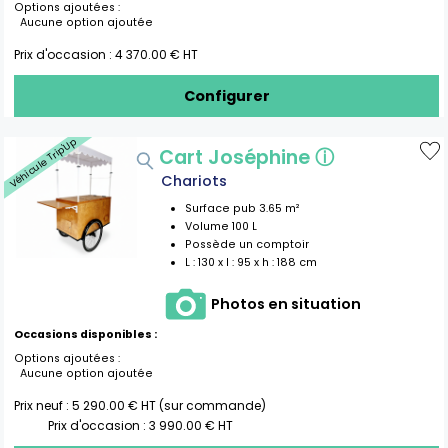
Options ajoutées :
Aucune option ajoutée
Prix d'occasion :
4 370.00
€ HT
Configurer
Véhicule Trip'Up
Cart Joséphine
ⓘ
Chariots
Surface pub
3.65
m²
Volume
100
L
Possède un comptoir
L :
130
x l :
95
x h :
188
cm
Photos en situation
Occasions disponibles :
Options ajoutées :
Aucune option ajoutée
Prix neuf :
5 290.00
€ HT (sur commande)
Prix d'occasion :
3 990.00
€ HT