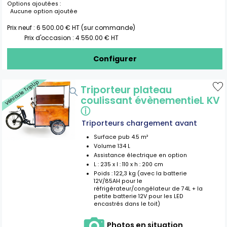
Options ajoutées :
Aucune option ajoutée
Prix neuf :
6 500.00
€ HT (sur commande)
Prix d'occasion :
4 550.00
€ HT
Configurer
Véhicule Trip'Up
Triporteur plateau
coulissant évènementieL KV
ⓘ
Triporteurs chargement avant
Surface pub
4.5
m²
Volume
134
L
Assistance électrique en option
L :
235
x l :
110
x h :
200
cm
Poids :
122,3 kg (avec la batterie
12V/85AH pour le
réfrigérateur/congélateur de 74L + la
petite batterie 12V pour les LED
encastrés dans le toit)
Photos en situation