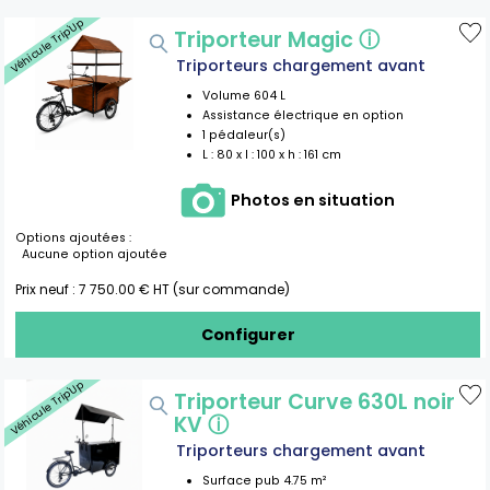
Véhicule Trip'Up
Triporteur Magic
ⓘ
Triporteurs chargement avant
Volume
604
L
Assistance électrique en option
1
pédaleur(s)
L :
80
x l :
100
x h :
161
cm
Photos en situation
Options ajoutées :
Aucune option ajoutée
Prix neuf :
7 750.00
€ HT (sur commande)
Configurer
Véhicule Trip'Up
Triporteur Curve 630L noir
KV
ⓘ
Triporteurs chargement avant
Surface pub
4.75
m²