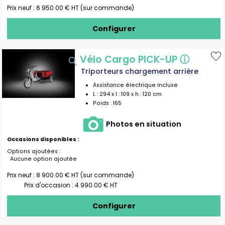
Prix neuf :
6 950.00
€ HT (sur commande)
Configurer
Vélo Cargo PICK-UP
ⓘ
Triporteurs chargement arrière
Assistance électrique incluse
L :
294
x l :
109
x h :
120
cm
Poids :
165
Photos en situation
Occasions disponibles :
Options ajoutées :
Aucune option ajoutée
Prix neuf :
8 900.00
€ HT (sur commande)
Prix d'occasion :
4 990.00
€ HT
Configurer