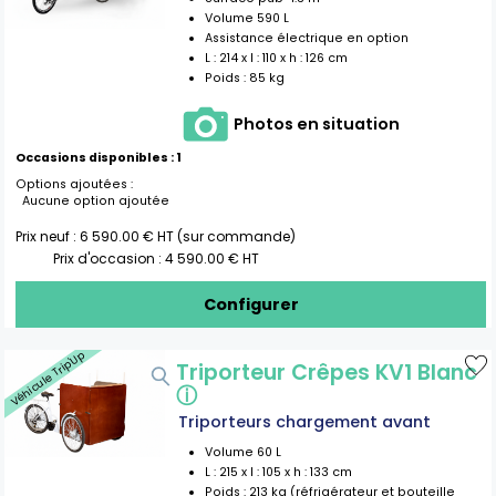
Volume
590
L
Assistance électrique en option
L :
214
x l :
110
x h :
126
cm
Poids :
85 kg
Photos en situation
Occasions disponibles :
1
Options ajoutées :
Aucune option ajoutée
Prix neuf :
6 590.00
€ HT (sur commande)
Prix d'occasion :
4 590.00
€ HT
Configurer
Véhicule Trip'Up
Triporteur Crêpes KV1 Blanc
ⓘ
Triporteurs chargement avant
Volume
60
L
L :
215
x l :
105
x h :
133
cm
Poids :
213 kg (réfrigérateur et bouteille