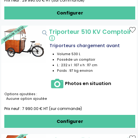
Prix neuf :
29 990.00
€ HT (sur commande)
Configurer
Véhicule Trip'Up
Triporteur 510 KV Comptoir
ⓘ
Triporteurs chargement avant
Volume
530
L
Possède un comptoir
L :
232
x l :
107
x h :
117
cm
Poids :
97 kg environ
Photos en situation
Options ajoutées :
Aucune option ajoutée
Prix neuf :
7 990.00
€ HT (sur commande)
Configurer