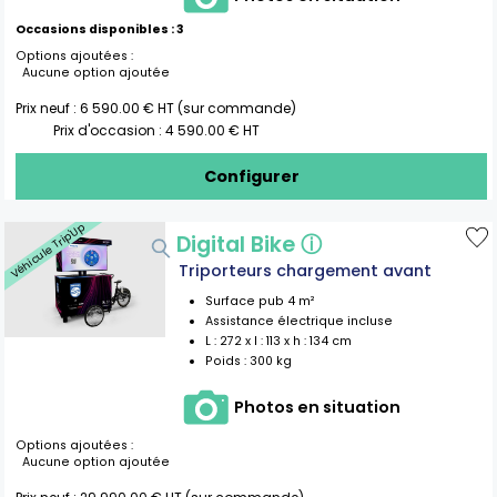
Occasions disponibles :
3
Options ajoutées :
Aucune option ajoutée
Prix neuf :
6 590.00
€ HT (sur commande)
Prix d'occasion :
4 590.00
€ HT
Configurer
Véhicule Trip'Up
Digital Bike
ⓘ
Triporteurs chargement avant
Surface pub
4
m²
Assistance électrique incluse
L :
272
x l :
113
x h :
134
cm
Poids :
300 kg
Photos en situation
Options ajoutées :
Aucune option ajoutée