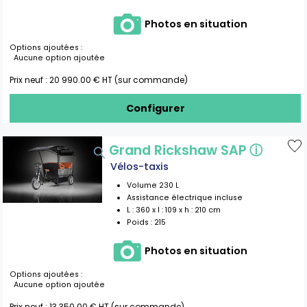
Photos en situation
Options ajoutées :
Aucune option ajoutée
Prix neuf :
20 990.00
€ HT (sur commande)
Configurer
Grand Rickshaw SAP
ⓘ
Vélos-taxis
Volume
230
L
Assistance électrique incluse
L :
360
x l :
109
x h :
210
cm
Poids :
215
Photos en situation
Options ajoutées :
Aucune option ajoutée
Prix neuf :
13 350.00
€ HT (sur commande)