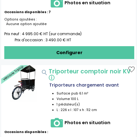
Photos en situation
Occasions disponibles :
7
Options ajoutées :
Aucune option ajoutée
Prix neuf :
4 995.00
€ HT (sur commande)
Prix d'occasion :
3 490.00
€ HT
Configurer
Véhicule Trip'Up
Triporteur comptoir noir KV
ⓘ
Triporteurs chargement avant
Surface pub
6.1
m²
Volume
100
L
1
pédaleur(s)
L :
226
x l :
107
x h :
112
cm
Photos en situation
Occasions disponibles :