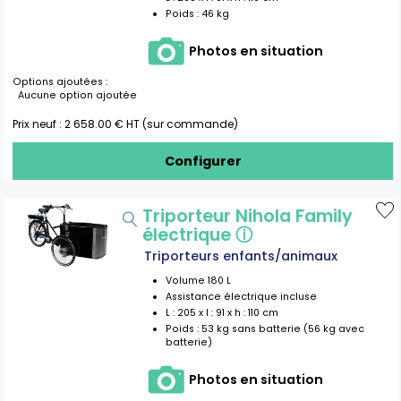
Poids :
46 kg
Photos en situation
Options ajoutées :
Aucune option ajoutée
Prix neuf :
2 658.00
€ HT (sur commande)
Configurer
Triporteur Nihola Family
électrique
ⓘ
Triporteurs enfants/animaux
Volume
180
L
Assistance électrique incluse
L :
205
x l :
91
x h :
110
cm
Poids :
53 kg sans batterie (56 kg avec
batterie)
Photos en situation