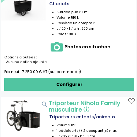
Chariots
Surface pub
8.1
m²
Volume
510
L
Possède un comptoir
L :
120
x l :
1
x h :
200
cm
Poids :
90.3
Photos en situation
Options ajoutées :
Aucune option ajoutée
Prix neuf :
7 250.00
€ HT (sur commande)
Configurer
Triporteur Nihola Family
musculaire
ⓘ
Triporteurs enfants/animaux
Volume
180
L
1
pédaleur(s) /
2
occupant(s) max.
L :
205
x l :
91
x h :
110
cm