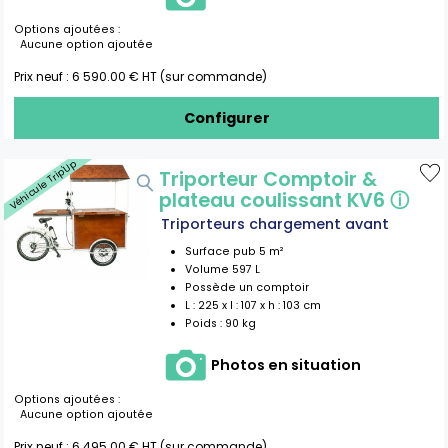
Options ajoutées :
Aucune option ajoutée
Prix neuf :
6 590.00
€ HT (sur commande)
Configurer
Véhicule Trip'Up
Triporteur Comptoir &
plateau coulissant KV6
ⓘ
Triporteurs chargement avant
Surface pub
5
m²
Volume
597
L
Possède un comptoir
L :
225
x l :
107
x h :
103
cm
Poids :
90 kg
Photos en situation
Options ajoutées :
Aucune option ajoutée
Prix neuf :
6 495.00
€ HT (sur commande)