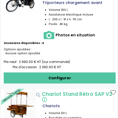
Triporteurs chargement avant
Volume
180
L
Assistance électrique incluse
L :
205
x l :
91
x h :
110
cm
Poids :
46 kg
Photos en situation
Occasions disponibles :
4
Options ajoutées :
Aucune option ajoutée
Prix neuf :
2 990.00
€ HT (sur commande)
Prix d'occasion :
2 390.00
€ HT
Configurer
Véhicule Trip'Up
Chariot Stand Rétro SAP V2
ⓘ
Chariots
Volume
60
L
Possède un comptoir