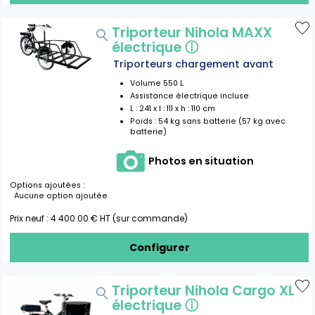
Triporteur Nihola MAXX
électrique
ⓘ
Triporteurs chargement avant
Volume
550
L
Assistance électrique incluse
L :
241
x l :
111
x h :
110
cm
Poids :
54 kg sans batterie (57 kg avec
batterie)
Photos en situation
Options ajoutées :
Aucune option ajoutée
Prix neuf :
4 400.00
€ HT (sur commande)
Configurer
Triporteur Nihola Cargo XL
électrique
ⓘ