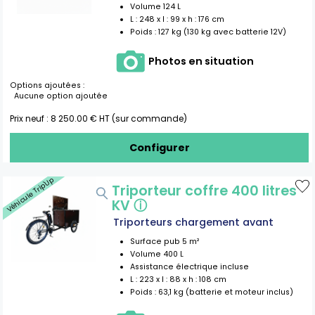
Volume
124
L
L :
248
x l :
99
x h :
176
cm
Poids :
127 kg (130 kg avec batterie 12V)
Photos en situation
Options ajoutées :
Aucune option ajoutée
Prix neuf :
8 250.00
€ HT (sur commande)
Configurer
Véhicule Trip'Up
Triporteur coffre 400 litres
KV
ⓘ
Triporteurs chargement avant
Surface pub
5
m²
Volume
400
L
Assistance électrique incluse
L :
223
x l :
88
x h :
108
cm
Poids :
63,1 kg (batterie et moteur inclus)