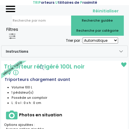
TRIP
orteurs
U
tilitaires de
P
roximité
Accueil
Réinitialiser
Nos véhicules
Recherche guidée
Filtres
Recherche par catégorie
Références
Trier par :
Sur-mesure
Instructions
Mariages
Véhicule Trip'Up
Triporteur réfrigéré 100L noir
Blog
KV
ⓘ
FAQ
Triporteurs chargement avant
Volume
100
L
A propos
1
pédaleur(s)
Possède un comptoir
Contactez-nous !
L :
0
x l :
0
x h :
0
cm
Photos en situation
Options ajoutées :