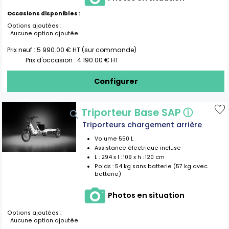
Occasions disponibles :
Options ajoutées :
Aucune option ajoutée
Prix neuf :
5 990.00
€ HT (sur commande)
Prix d'occasion :
4 190.00
€ HT
Configurer
Triporteur Base SAP
ⓘ
Triporteurs chargement arrière
Volume
550
L
Assistance électrique incluse
L :
294
x l :
109
x h :
120
cm
Poids :
54 kg sans batterie (57 kg avec
batterie)
Photos en situation
Options ajoutées :
Aucune option ajoutée