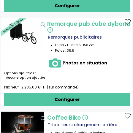
Configurer
Véhicule Trip'Up
Remorque pub cube dybond
ⓘ
Remorques publicitaires
L :
100
x l :
100
x h :
150
cm
Poids :
38.8
Photos en situation
Options ajoutées :
Aucune option ajoutée
Prix neuf :
2 285.00
€ HT (sur commande)
Configurer
Coffee Bike
ⓘ
Triporteurs chargement arrière
Assistance électrique incluse