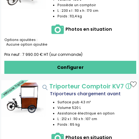
Possède un comptoir
L :
230
x l :
110
x h :
170
cm
Poids :
113,4 kg
Photos en situation
Options ajoutées :
Aucune option ajoutée
Prix neuf :
7 990.00
€ HT (sur commande)
Configurer
Véhicule Trip'Up
Triporteur Comptoir KV7
ⓘ
Triporteurs chargement avant
Surface pub
4.3
m²
Volume
520
L
Assistance électrique en option
L :
212
x l :
110
x h :
107
cm
Poids :
85 kg
Photos en situation