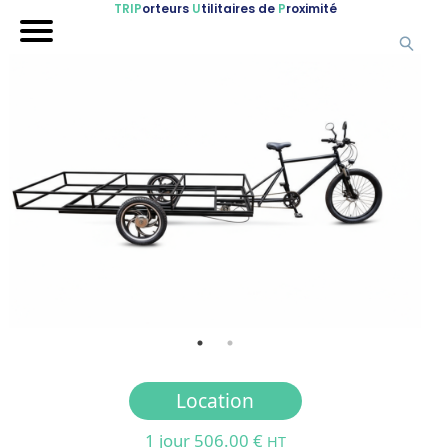
TRIP
orteurs
U
tilitaires de
P
roximité
Accueil
Nos véhicules
Références
Sur-mesure
Mariages
Blog
FAQ
A propos
Contactez-nous !
Location
1 jour 506.00 €
HT