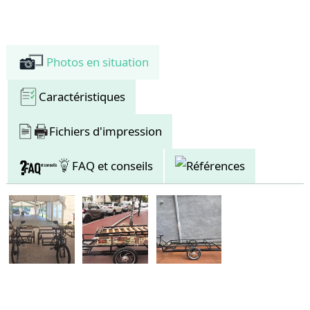
Mobilité fluide grâce à l’assistance électrique et aux grandes roues
Esthétique originale valorisée par la possibilité de décorer le plateau
(visuel, bâche, bois, etc.)
Parfait pour opérations commerciales, logistiques ou artistiques
Photos en situation
Caractéristiques techniques
Châssis métallique renforcé, conçu pour résister à l’usage intensif
Caractéristiques
urbain
Dimensions extérieures : longueur 310 cm × largeur 110 cm × hauteur
50 cm
Fichiers d'impression
Plateau central rectangulaire, côtés ouverts, supports latéraux de
fixation
Grandes roues aluminium à l’arrière pour la stabilité
FAQ et conseils
Références
Assistance électrique avec batterie intégrée
Poids: 77,4 kg
Capacité de chargement volumineuse de 100kg
Possibilité d’intégrer modules additionnels: présentoirs, réfrigérateur
nomade, espace de cuisine ou de démonstration
Avantages pour les professionnels
Véhicule parfaitement modulable: se transforme facilement selon les
besoins de la mission
Excellent support de communication visuelle et de branding grâce à
ses panneaux latéraux ouverts