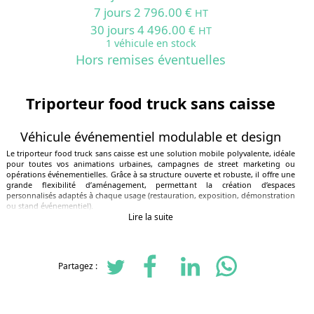
7 jours 2 796.00 €
HT
30 jours 4 496.00 €
HT
1 véhicule en stock
Hors remises éventuelles
Triporteur food truck sans caisse
Véhicule événementiel modulable et design
Le triporteur food truck sans caisse est une solution mobile polyvalente, idéale
pour toutes vos animations urbaines, campagnes de street marketing ou
opérations événementielles. Grâce à sa structure ouverte et robuste, il offre une
grande flexibilité d’aménagement, permettant la création d’espaces
personnalisés adaptés à chaque usage (restauration, exposition, démonstration
ou stand événementiel).
Lire la suite
Points forts
Structure acier tubulaire robuste et légère
Châssis ouvert sur toute la longueur offrant une surface modulable
Partagez :
Plateau central personnalisable, compatible avec l’installation de
supports, coffres ou équipements divers
Accès facilité sur les côtés pour une interaction maximale avec le
public