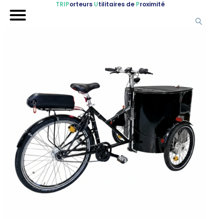
TRIP
orteurs
U
tilitaires de
P
roximité
Accueil
Nos véhicules
Références
Sur-mesure
Mariages
Blog
FAQ
A propos
Contactez-nous !