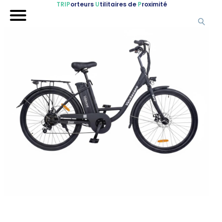
TRIP
orteurs
U
tilitaires de
P
roximité
Accueil
Nos véhicules
Références
Sur-mesure
Mariages
Blog
FAQ
A propos
Contactez-nous !