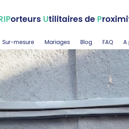
RIP
orteurs
U
tilitaires de
P
roximi
Sur-mesure
Mariages
Blog
FAQ
A