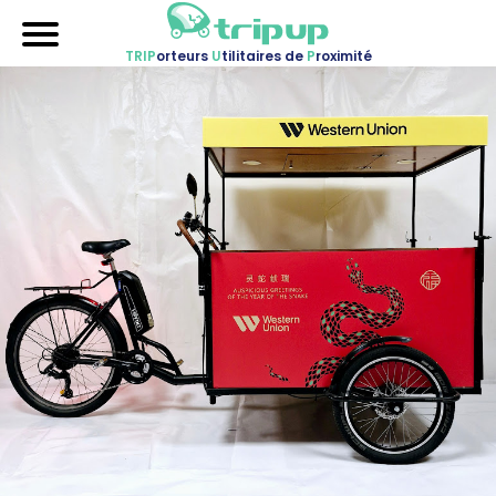
TRIP
orteurs
U
tilitaires de
P
roximité
Accueil
Nos véhicules
Références
Sur-mesure
Mariages
Blog
FAQ
A propos
Contactez-nous !