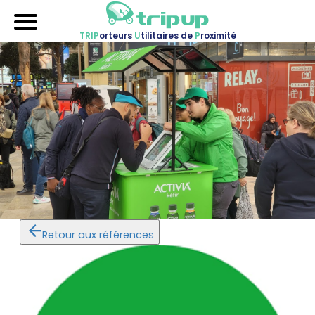
TRIP
orteurs
U
tilitaires de
P
roximité
Accueil
Nos véhicules
Références
Sur-mesure
Mariages
Blog
FAQ
Retour aux références
A propos
Contactez-nous !