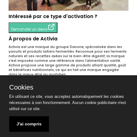
Intéressé par ce type d'activation ?
Demander un devis
À propos de Activia
Activia est une marque du groupe Danone, spécialisée dans les
yaourts et produits laitiers fermentés. Reconnue pour ses ferments
naturels et ses recettes axées sur le bien-être digestif, la marque
s’est imposée comme une référence dans l’alimentation santé.
Activia propose une large gamme de produits alliant qualité, goût
et bénéfices nutritionnels, ce qui en fait une marque engagée
dans le mieux-être au quotidien.
Voir toutes les activations
Cookies
Tags
En utilisant ce site, vous acceptez automatiquement les cookies
Bar / Food / Ambulant🍹
Dégustation👅
Visibilité / Marketing /
nécessaires à son fonctionnement. Aucun cookie publicitaire n'est
Publicité📣
utilisé sur ce site.
Mentions légales
CGV TRIPUP
CGL TRIPUP
J'ai compris