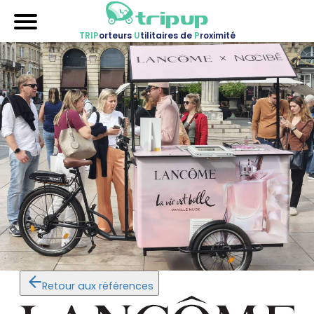
TRIP
orteurs
U
tilitaires de
P
roximité
Accueil
Nos véhicules
Références
Sur-mesure
Mariages
Blog
FAQ
A propos
Contactez-nous !
Retour aux références