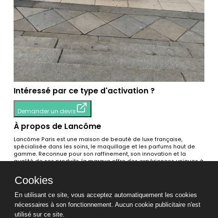
Intéressé par ce type d'activation ?
Demander un devis
À propos de Lancôme
Lancôme Paris est une maison de beauté de luxe française,
spécialisée dans les soins, le maquillage et les parfums haut de
gamme. Reconnue pour son raffinement, son innovation et la
qualité de ses produits, la marque offre des expériences uniques à
ses clients, en boutique comme en ligne.
Cookies
Voir toutes les activations
En utilisant ce site, vous acceptez automatiquement les cookies
Tags
nécessaires à son fonctionnement. Aucun cookie publicitaire n'est
Dégustation👅
Visibilité / Marketing / Publicité📣
utilisé sur ce site.