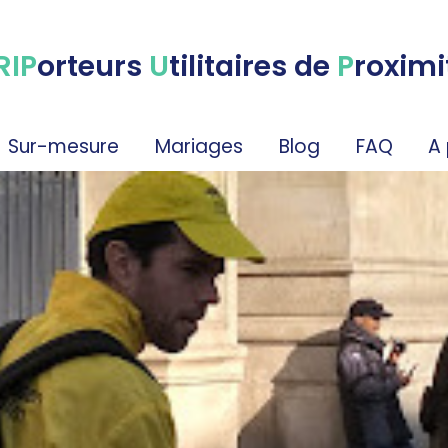
RIP
orteurs
U
tilitaires de
P
roximi
Sur-mesure
Mariages
Blog
FAQ
A