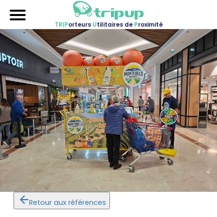
TRIP
orteurs
U
tilitaires de
P
roximité
Accueil
Nos véhicules
Références
Sur-mesure
Mariages
Blog
FAQ
A propos
Contactez-nous !
Retour aux références