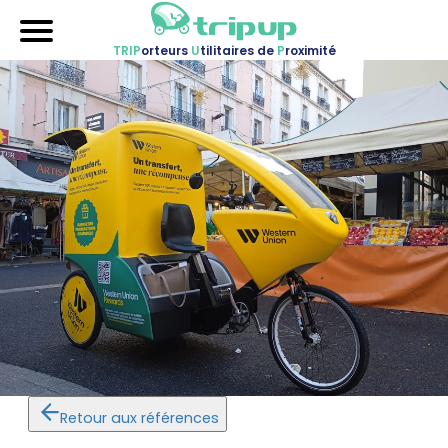
TRIP
orteurs
U
tilitaires de
P
roximité
Accueil
Nos véhicules
Références
Sur-mesure
Mariages
Blog
FAQ
A propos
Contactez-nous !
Retour aux références