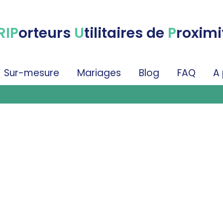
RIP
orteurs
U
tilitaires de
P
roximi
Sur-mesure
Mariages
Blog
FAQ
A