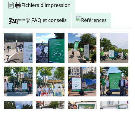
Taille minimale conducteur : 1,70 m (fixation sous la selle)
Fichiers d'impression
Remorque noire mate, esthétique et moderne
Kit d’extension en option pour configurations variées
FAQ et conseils
Références
Avantages pour les professionnels
Cette remorque est le support idéal pour les opérations d’échantillonnage, les
événements, ou toute campagne urbaine : grande visibilité, mobilité facile,
personnalisation rapide du visuel, création d’impact sur site ou en
déplacement.
Passez à l’action !
Boostez l'impact publicitaire de vos événements grâce à la Remorque
publicitaire 101 x 150 cm.
Contactez-nous
pour louer ou acheter selon vos besoins et personnaliser votre
affichage.