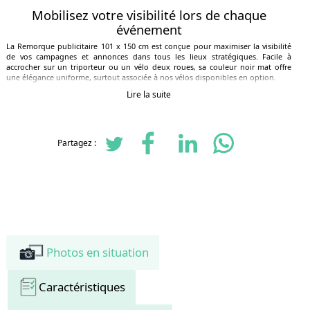
Mobilisez votre visibilité lors de chaque
événement
La Remorque publicitaire 101 x 150 cm est conçue pour maximiser la visibilité
de vos campagnes et annonces dans tous les lieux stratégiques. Facile à
accrocher sur un triporteur ou un vélo deux roues, sa couleur noir mat offre
une élégance uniforme, surtout associée à nos vélos disponibles en option.
Lire la suite
Points forts de la remorque publicitaire
Grand panneau 101 x 150 cm, surface d’affichage > 1,5 m² par face
Compatible avec triporteurs et vélos grâce à mécanisme d’attelage de
Partagez :
selle
Bâche recto-verso personnalisable et remise à la fin de l’opération
Ensemble uniforme et élégant en noir mat
Kit d’extension disponible à l'achat pour configurations
supplémentaires
Formats alternatifs disponibles : 106 x 159 cm et 119 x 179 cm
Modèle prêt à l’emploi, livraison possible remorque montée
Photos en situation
Caractéristiques techniques
Dimensions : 101 x 150 cm
Caractéristiques
Bâche recto-verso à œillets, personnalisable
Mécanisme d’attelage de selle pour fixation rapide