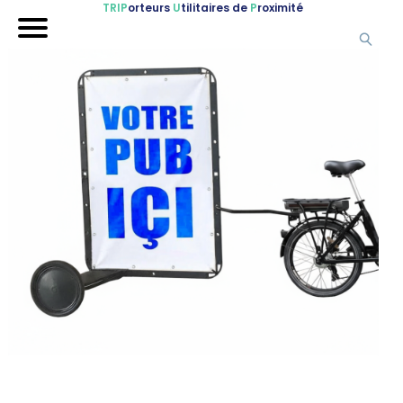
TRIP
orteurs
U
tilitaires de
P
roximité
Accueil
Nos véhicules
Références
Sur-mesure
Mariages
Blog
FAQ
A propos
Contactez-nous !