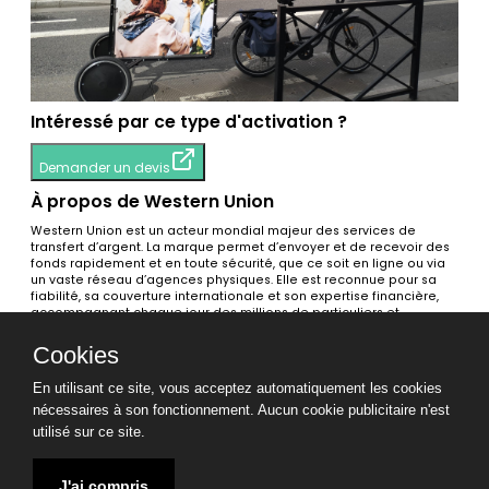
Intéressé par ce type d'activation ?
Demander un devis
À propos de Western Union
Western Union est un acteur mondial majeur des services de
transfert d’argent. La marque permet d’envoyer et de recevoir des
fonds rapidement et en toute sécurité, que ce soit en ligne ou via
un vaste réseau d’agences physiques. Elle est reconnue pour sa
fiabilité, sa couverture internationale et son expertise financière,
accompagnant chaque jour des millions de particuliers et
d’entreprises à travers le monde.
Cookies
Voir toutes les activations
En utilisant ce site, vous acceptez automatiquement les cookies
Tags
nécessaires à son fonctionnement. Aucun cookie publicitaire n'est
Chauffeur Trip’UP 👨‍✈️
Visibilité / Marketing / Publicité📣
utilisé sur ce site.
Mentions légales
CGV TRIPUP
CGL TRIPUP
J'ai compris