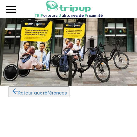
TRIP
orteurs
U
tilitaires de
P
roximité
Accueil
Nos véhicules
Références
Sur-mesure
Mariages
Blog
Retour aux références
FAQ
A propos
Contactez-nous !