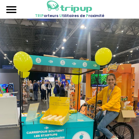
TRIP
orteurs
U
tilitaires de
P
roximité
Accueil
Nos véhicules
Références
Sur-mesure
Mariages
Blog
FAQ
A propos
Contactez-nous !