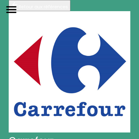
Retour aux références
TRIP
orteurs
U
tilitaires de
P
roximité
Accueil
Galerie photos (7)
Nos véhicules
Références
Sur-mesure
Mariages
Blog
FAQ
A propos
Contactez-nous !