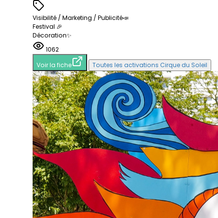
Visibilité / Marketing / Publicité📣
Festival 🎉
Décoration✨
1062
Voir la fiche
Toutes les activations Cirque du Soleil