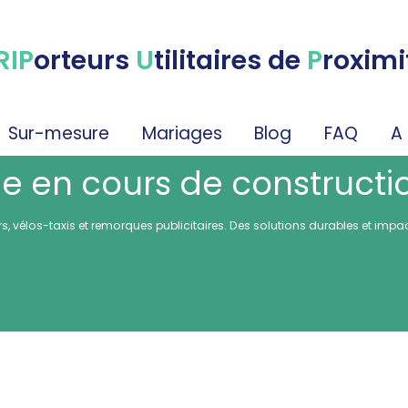
RIP
orteurs
U
tilitaires de
P
roximi
Sur-mesure
Mariages
Blog
FAQ
A
e en cours de constructi
 vélos-taxis et remorques publicitaires. Des solutions durables et impacta