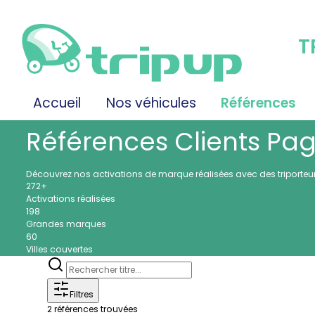
T
Accueil
Nos véhicules
Références
Références Clients
Pag
Découvrez nos activations de marque réalisées avec des triporteurs,
272+
Activations réalisées
198
Grandes marques
60
Villes couvertes
Filtres
2
références trouvées